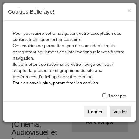
×
Cookies Bellefaye!
Pour poursuivre votre navigation, votre acceptation des
cookies techniques est nécessaire.
Ces cookies ne permettent pas de vous identifier, ils
enregistrent seulement des informations relatives à votre
navigation.
Ils permettent de reconnaître votre navigateur pour
adapter la présentation graphique du site aux
préférences d'affichage de votre terminal.
S'inscrire, télécharger,
Pour en savoir plus, paramétrer les cookies
.
s'abonner
J'accepte
Gratuit
S'inscrire
Fermer
Valider
sur la Base Pro
Créer
votre compte
(Cinéma,
Audiovisuel et