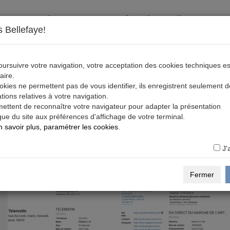
Les pages professionnelles
 Bellefaye!
Médias, journalistes, émissions, podcasts, plannings...
89 846 références. Plus de mille consultations quotidiennes.
ursuivre votre navigation, votre acceptation des cookies techniques es
aire.
kies ne permettent pas de vous identifier, ils enregistrent seulement 
tions relatives à votre navigation.
mettent de reconnaître votre navigateur pour adapter la présentation
ue du site aux préférences d'affichage de votre terminal.
 savoir plus, paramétrer les cookies
.
J'
Fermer