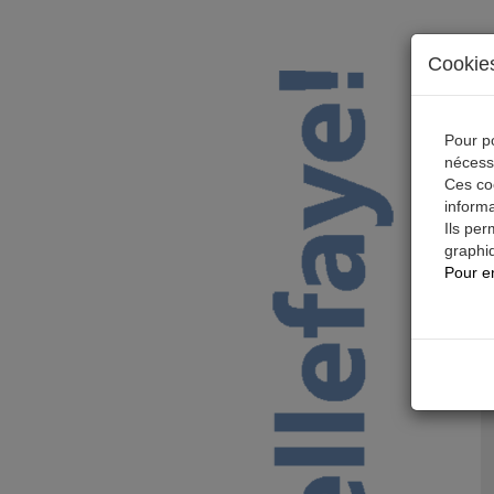
Cookies
Pour po
nécess
Ces coo
informa
Ils per
graphiq
Pour en