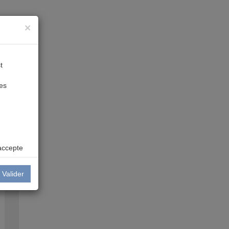
×
t
des
accepte
Valider