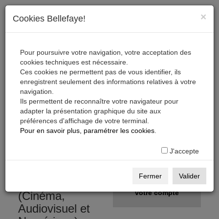
×
Cookies Bellefaye!
Pour poursuivre votre navigation, votre acceptation des
cookies techniques est nécessaire.
Ces cookies ne permettent pas de vous identifier, ils
enregistrent seulement des informations relatives à votre
navigation.
Ils permettent de reconnaître votre navigateur pour
adapter la présentation graphique du site aux
préférences d'affichage de votre terminal.
S'inscrire, télécharger,
Pour en savoir plus, paramétrer les cookies
.
s'abonner
J'accepte
Gratuit
S'inscrire
Fermer
Valider
sur la Base Pro
Créer
votre compte
(Cinéma,
Audiovisuel et