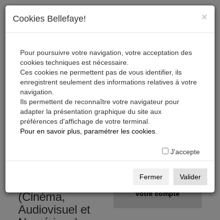
×
Cookies Bellefaye!
Pour poursuivre votre navigation, votre acceptation des
cookies techniques est nécessaire.
Ces cookies ne permettent pas de vous identifier, ils
enregistrent seulement des informations relatives à votre
navigation.
Ils permettent de reconnaître votre navigateur pour
adapter la présentation graphique du site aux
préférences d'affichage de votre terminal.
S'inscrire, télécharger,
Pour en savoir plus, paramétrer les cookies
.
s'abonner
J'accepte
Gratuit
S'inscrire
Fermer
Valider
sur la Base Pro
Créer
votre compte
(Cinéma,
Audiovisuel et