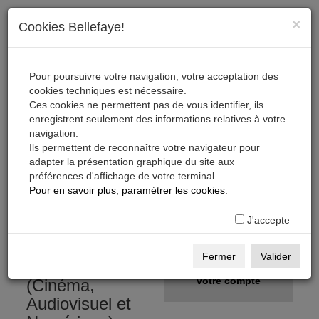
×
Cookies Bellefaye!
Pour poursuivre votre navigation, votre acceptation des
cookies techniques est nécessaire.
Ces cookies ne permettent pas de vous identifier, ils
enregistrent seulement des informations relatives à votre
navigation.
Ils permettent de reconnaître votre navigateur pour
adapter la présentation graphique du site aux
préférences d'affichage de votre terminal.
S'inscrire, télécharger,
Pour en savoir plus, paramétrer les cookies
.
s'abonner
J'accepte
Gratuit
S'inscrire
Fermer
Valider
sur la Base Pro
Créer
votre compte
(Cinéma,
Audiovisuel et