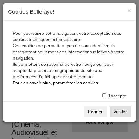
×
Cookies Bellefaye!
Pour poursuivre votre navigation, votre acceptation des
cookies techniques est nécessaire.
Ces cookies ne permettent pas de vous identifier, ils
enregistrent seulement des informations relatives à votre
navigation.
Ils permettent de reconnaître votre navigateur pour
adapter la présentation graphique du site aux
préférences d'affichage de votre terminal.
S'inscrire, télécharger,
Pour en savoir plus, paramétrer les cookies
.
s'abonner
J'accepte
Gratuit
S'inscrire
Fermer
Valider
sur la Base Pro
Créer
votre compte
(Cinéma,
Audiovisuel et