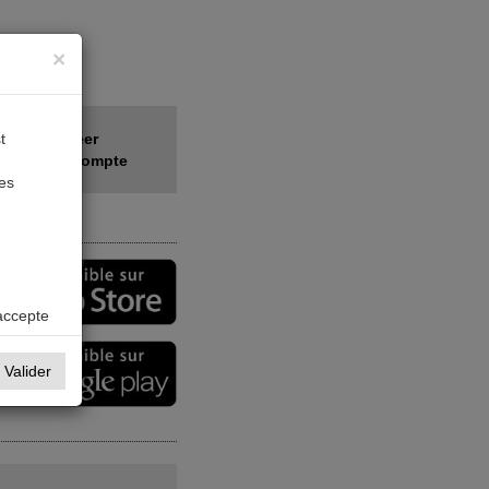
×
t
Créer
votre compte
des
accepte
Valider