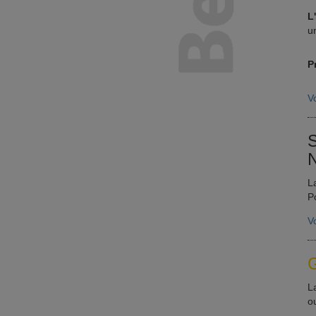
L
u
P
Vo
S
N
L
P
Vo
G
L
o