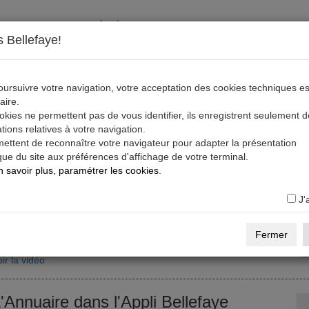
S'inscrire, télécharger, s'abonner
 Bellefaye!
ratuit
S'inscrire sur la Base Pro
Cinéma, Audiovisuel et Numérique)
ursuivre votre navigation, votre acceptation des cookies techniques es
aire.
réez votre compte, puis créez votre profil sur la Base Pro Bellefaye.
kies ne permettent pas de vous identifier, ils enregistrent seulement 
tions relatives à votre navigation.
ir la vidéo
Voir des profils sur la Base Pro
En savoir +
mettent de reconnaître votre navigateur pour adapter la présentation
ue du site aux préférences d'affichage de votre terminal.
 savoir plus, paramétrer les cookies
.
ratuit
Télécharger l'Appli Bellefaye
ous avez un compte et un profil sur la Base Pro (Cinéma,
J'
udiovisuel et Numérique),
s codes activent l'Appli.
Fermer
ir la vidéo
'Annuaire dans l'Appli Bellefaye