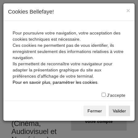
×
Cookies Bellefaye!
Pour poursuivre votre navigation, votre acceptation des
cookies techniques est nécessaire.
Ces cookies ne permettent pas de vous identifier, ils
enregistrent seulement des informations relatives à votre
navigation.
Ils permettent de reconnaître votre navigateur pour
adapter la présentation graphique du site aux
préférences d'affichage de votre terminal.
S'inscrire, télécharger,
Pour en savoir plus, paramétrer les cookies
.
s'abonner
J'accepte
Gratuit
S'inscrire
Fermer
Valider
sur la Base Pro
Créer
votre compte
(Cinéma,
Audiovisuel et