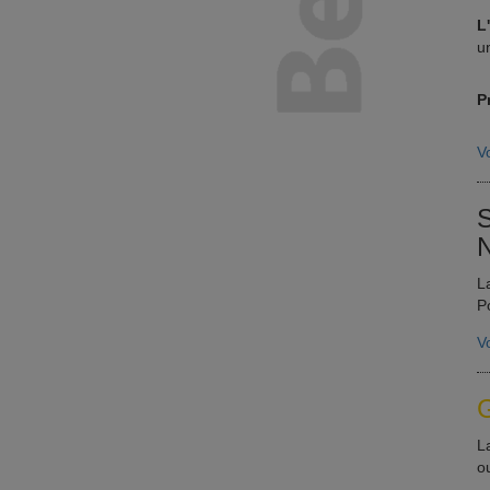
L
u
P
Vo
S
N
L
P
Vo
G
L
o