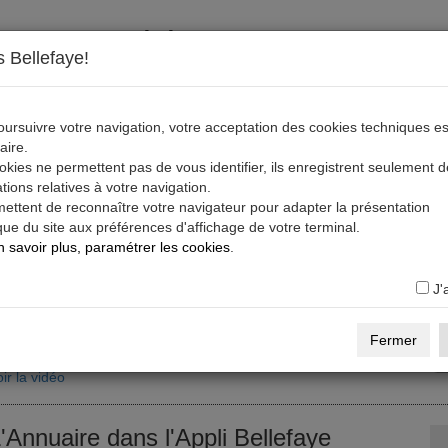
S'inscrire, télécharger, s'abonner
 Bellefaye!
ratuit
S'inscrire sur la Base Pro
Cinéma, Audiovisuel et Numérique)
ursuivre votre navigation, votre acceptation des cookies techniques es
aire.
réez votre compte, puis créez votre profil sur la Base Pro Bellefaye.
kies ne permettent pas de vous identifier, ils enregistrent seulement 
tions relatives à votre navigation.
ir la vidéo
Voir des profils sur la Base Pro
En savoir +
mettent de reconnaître votre navigateur pour adapter la présentation
ue du site aux préférences d'affichage de votre terminal.
 savoir plus, paramétrer les cookies
.
ratuit
Télécharger l'Appli Bellefaye
ous avez un compte et un profil sur la Base Pro (Cinéma,
J'
udiovisuel et Numérique),
s codes activent l'Appli.
Fermer
ir la vidéo
'Annuaire dans l'Appli Bellefaye