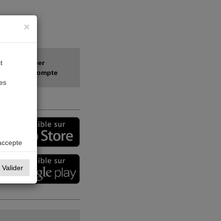
×
t
Créer
votre compte
des
accepte
Valider