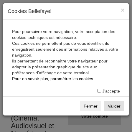
×
Cookies Bellefaye!
Pour poursuivre votre navigation, votre acceptation des
cookies techniques est nécessaire.
Ces cookies ne permettent pas de vous identifier, ils
enregistrent seulement des informations relatives à votre
navigation.
Ils permettent de reconnaître votre navigateur pour
adapter la présentation graphique du site aux
préférences d'affichage de votre terminal.
S'inscrire, télécharger,
Pour en savoir plus, paramétrer les cookies
.
s'abonner
J'accepte
Gratuit
S'inscrire
Fermer
Valider
sur la Base Pro
Créer
votre compte
(Cinéma,
Audiovisuel et