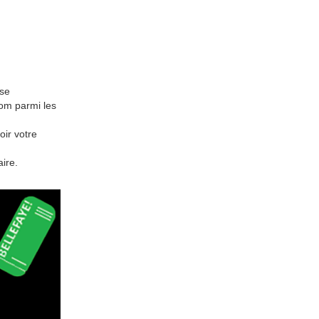
ase
om parmi les
oir votre
ire.