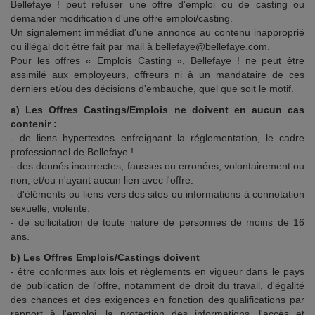
Bellefaye ! peut refuser une offre d'emploi ou de casting ou
demander modification d'une offre emploi/casting.
Un signalement immédiat d'une annonce au contenu inapproprié
ou illégal doit être fait par mail à bellefaye@bellefaye.com.
Pour les offres « Emplois Casting », Bellefaye ! ne peut être
assimilé aux employeurs, offreurs ni à un mandataire de ces
derniers et/ou des décisions d'embauche, quel que soit le motif.
a) Les Offres Castings/Emplois ne doivent en aucun cas
contenir :
- de liens hypertextes enfreignant la réglementation, le cadre
professionnel de Bellefaye !
- des donnés incorrectes, fausses ou erronées, volontairement ou
non, et/ou n'ayant aucun lien avec l'offre.
- d'éléments ou liens vers des sites ou informations à connotation
sexuelle, violente.
- de sollicitation de toute nature de personnes de moins de 16
ans.
b) Les Offres Emplois/Castings doivent
- être conformes aux lois et règlements en vigueur dans le pays
de publication de l'offre, notamment de droit du travail, d'égalité
des chances et des exigences en fonction des qualifications par
rapport à l'emploi, la protection des informations, l'accès et