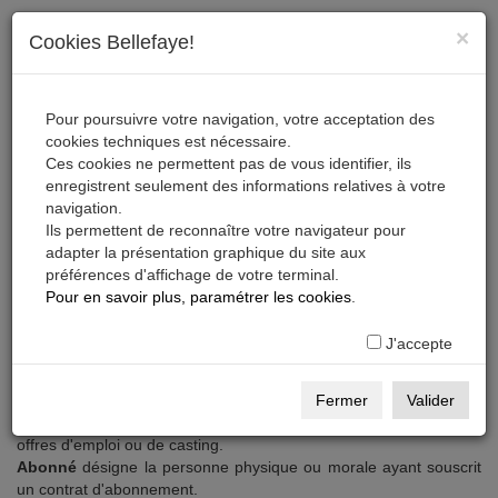
×
Cookies Bellefaye!
Pour poursuivre votre navigation, votre acceptation des
cookies techniques est nécessaire.
Ces cookies ne permettent pas de vous identifier, ils
enregistrent seulement des informations relatives à votre
navigation.
Ils permettent de reconnaître votre navigateur pour
adapter la présentation graphique du site aux
Conditions Générales d'Utilisation du site bellefaye.com
préférences d'affichage de votre terminal.
Les présentes
Conditions Générales d'Utilisation
ont pour
Pour en savoir plus, paramétrer les cookies
.
objet l'encadrement juridique des modalités de mise à disposition
des services du site Bellefaye.com et leur utilisation par le
J'accepte
Visiteur, l'Abonné et l'Utilisateur qui accède au site.
Inscrit
désigne la personne physique ou morale qui s'est
enregistrée et a créé sa page professionnelle sur le site
Fermer
Valider
gratuitement ou s'est juste inscrite pour créer et faire publier des
offres d'emploi ou de casting.
Abonné
désigne la personne physique ou morale ayant souscrit
un contrat d'abonnement.